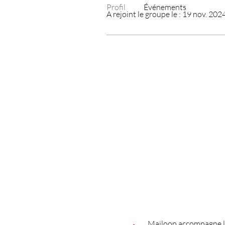
Profil
Événements
A rejoint le groupe le : 19 nov. 202
Mailoop accompagne le