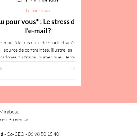
20 mai
6 min de lecture
Lu pour vous
Lu pour vous* : Le stress de
l’e-mail ?
’e-mail, à la fois outil de productivité et
source de contraintes, illustre les
radoxes du travail numérique. Derrière
a simplicité apparente, il génère charge
gnitive, interruptions et stress, surtout
pour les récepteurs. En éclairant le
décalage de perception avec les
etteurs, cet article propose des pistes
ncrètes pour mieux réguler les usages et
encourager une communication plus
 Mirabeau
équilibrée et consciente.
x en Provence
ed
- Co-CEO - 06 98 80 15 40