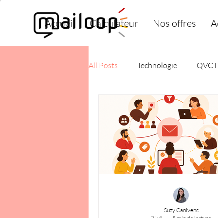
Accueil
Calculateur
Nos offres
A
All Posts
Technologie
QVCT
Suzy Canivenc