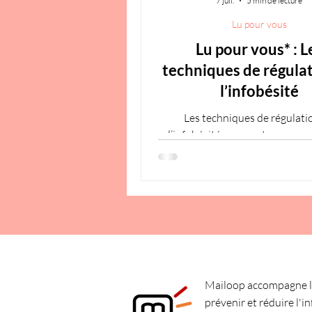
7 juil.
5 min de lecture
Lu pour vous
Lu pour vous* : L
techniques de régula
l’infobésité
Les techniques de régulati
l’infobésité reposent sur une
globale impliquant usagers, ma
et accompagnateurs. Cette syn
en évidence l’importance d’
coordonnées, allant de la gesti
mails à l’organisation du trav
passant par la formation et le l
Elle souligne aussi que les so
purement individuelles re
insuffisantes sans un cadre co
Mailoop accompagne le
structuré et adapté aux réa
prévenir et réduire l'i