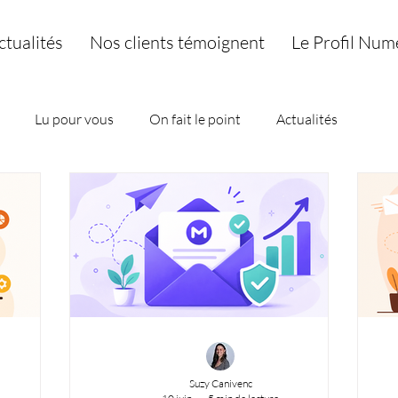
ctualités
Nos clients témoignent
Le Profil Num
Lu pour vous
On fait le point
Actualités
Suzy Canivenc