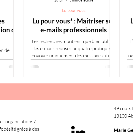
10 juin
5 min de lecture
Lu pour vous
es
Lu pour vous* : Maîtriser ses
tion de
e-mails professionnels
Les recherches montrent que bien utiliser
L
les e-mails repose sur quatre pratiques :
on de
envoyer uniquement des messages utiles,
pa
 approche
fixer des limites d’usage, trier
s
nagers, RH
régulièrement et adopter une
co
thèse met
communication respectueuse. Leur
actions
efficacité tient à un équilibre entre
on des e-
performance et bien-être, soutenu par
ém
ail, en
l’organisation. Ces usages s’améliorent par
co
eadership.
ajustements continus et apprentissage.
lutions
49 cours
stent
13100 Ai
llectif
s organisations à
lités
nfobésité grâce à des
Marie G